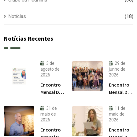
Notícias
(18)
Notícias Recentes
3 de
29 de
agosto de
junho de
2026
2026
Encontro
Encontro
Mensal Do
Mensal Do
Clube Da
Clube Da
Pedrinha
Pedrinha
31 de
11 de
RS /
RS / Julho
maio de
maio de
2026
2026
Agosto
2026
2026
Encontro
Encontro
Mensal Do
Mensal Do