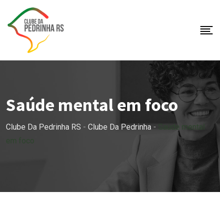
Skip
to
content
Saúde mental em foco
Clube Da Pedrinha RS
-
Clube Da Pedrinha
-
Saúde mental
em foco