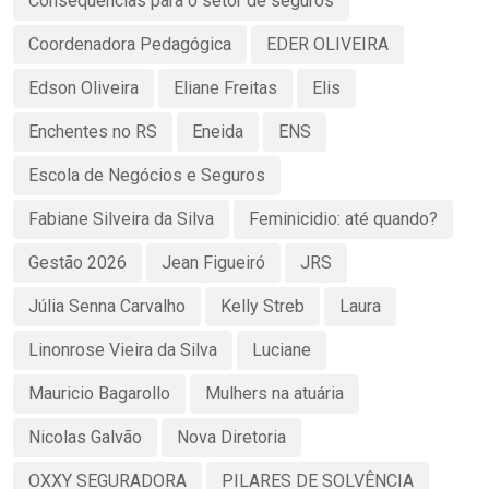
Consequências para o setor de seguros
Coordenadora Pedagógica
EDER OLIVEIRA
Edson Oliveira
Eliane Freitas
Elis
Enchentes no RS
Eneida
ENS
Escola de Negócios e Seguros
Fabiane Silveira da Silva
Feminicidio: até quando?
Gestão 2026
Jean Figueiró
JRS
Júlia Senna Carvalho
Kelly Streb
Laura
Linonrose Vieira da Silva
Luciane
Mauricio Bagarollo
Mulhers na atuária
Nicolas Galvão
Nova Diretoria
OXXY SEGURADORA
PILARES DE SOLVÊNCIA