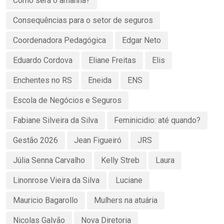
Como será o amanhã?
Consequências para o setor de seguros
Coordenadora Pedagógica
Edgar Neto
Eduardo Cordova
Eliane Freitas
Elis
Enchentes no RS
Eneida
ENS
Escola de Negócios e Seguros
Fabiane Silveira da Silva
Feminicidio: até quando?
Gestão 2026
Jean Figueiró
JRS
Júlia Senna Carvalho
Kelly Streb
Laura
Linonrose Vieira da Silva
Luciane
Mauricio Bagarollo
Mulhers na atuária
Nicolas Galvão
Nova Diretoria