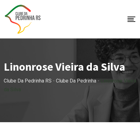
Skip
to
content
Linonrose Vieira da Silva
Clube Da Pedrinha RS
-
Clube Da Pedrinha
-
Linonrose Vieira
da Silva