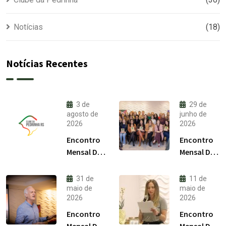
Notícias
(18)
Notícias Recentes
3 de
29 de
agosto de
junho de
2026
2026
Encontro
Encontro
Mensal Do
Mensal Do
Clube Da
Clube Da
Pedrinha
Pedrinha
31 de
11 de
RS /
RS / Julho
maio de
maio de
2026
2026
Agosto
2026
2026
Encontro
Encontro
Mensal Do
Mensal Do