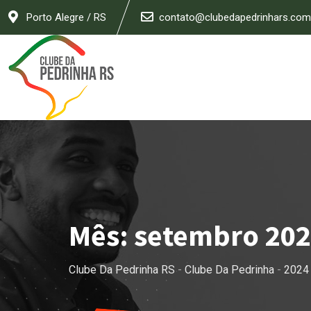
Skip
Porto Alegre / RS
contato@clubedapedrinhars.com
to
content
Mês:
setembro 202
Clube Da Pedrinha RS
-
Clube Da Pedrinha
-
2024