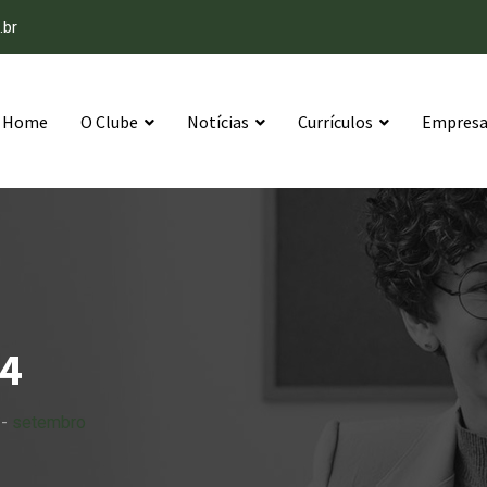
.br
Home
O Clube
Notícias
Currículos
Empresas
4
-
setembro