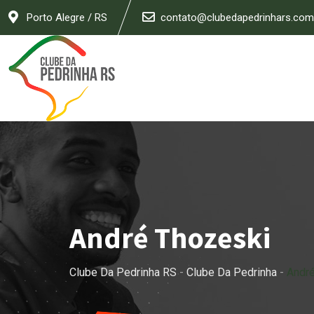
Skip
Porto Alegre / RS
contato@clubedapedrinhars.com
to
content
André Thozeski
Clube Da Pedrinha RS
-
Clube Da Pedrinha
-
Andr