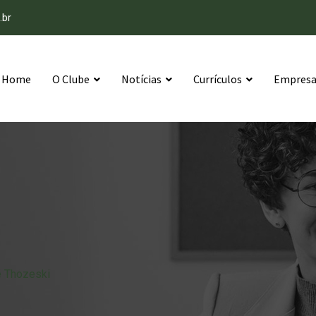
.br
Home
O Clube
Notícias
Currículos
Empresas
é Thozeski