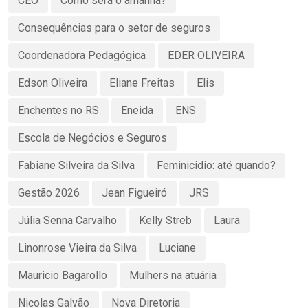
CEO
Como será o amanhã?
Consequências para o setor de seguros
Coordenadora Pedagógica
EDER OLIVEIRA
Edson Oliveira
Eliane Freitas
Elis
Enchentes no RS
Eneida
ENS
Escola de Negócios e Seguros
Fabiane Silveira da Silva
Feminicidio: até quando?
Gestão 2026
Jean Figueiró
JRS
Júlia Senna Carvalho
Kelly Streb
Laura
Linonrose Vieira da Silva
Luciane
Mauricio Bagarollo
Mulhers na atuária
Nicolas Galvão
Nova Diretoria