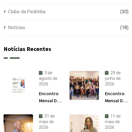
Clube da Pedrinha
(30)
Notícias
(18)
Notícias Recentes
3 de
29 de
agosto de
junho de
2026
2026
Encontro
Encontro
Mensal Do
Mensal Do
Clube Da
Clube Da
Pedrinha
Pedrinha
31 de
11 de
RS /
RS / Julho
maio de
maio de
2026
2026
Agosto
2026