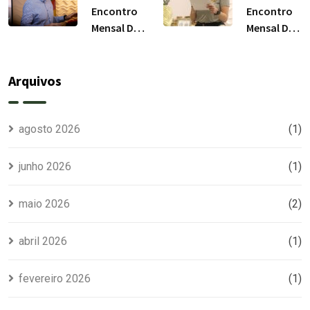
2026
Encontro
Encontro
Mensal Do
Mensal Do
Clube Da
Clube Da
Pedrinha
Pedrinha
RS / Junho
RS / Maio
Arquivos
2026
2026
agosto 2026
(1)
junho 2026
(1)
maio 2026
(2)
abril 2026
(1)
fevereiro 2026
(1)