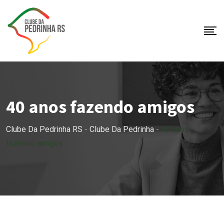
Skip
to
content
40 anos fazendo amigos
Clube Da Pedrinha RS
-
Clube Da Pedrinha
-
40 anos
fazendo amigos