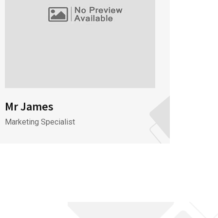
Mr James
Mr J
Marketing Specialist
CEO & 