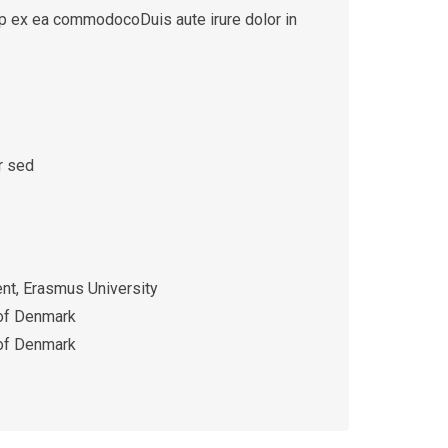
quip ex ea commodocoDuis aute irure dolor in
r sed
t, Erasmus University
 of Denmark
 of Denmark