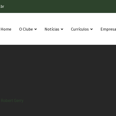
.br
Home
O Clube
Notícias
Currículos
Empresas
-
Robert Gerry