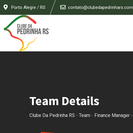
Skip
Porto Alegre / RS
contato@clubedapedrinhars.com
to
content
Team Details
Clube Da Pedrinha RS
-
Team
-
Finance Manager