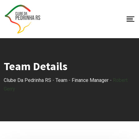
Skip
to
content
Team Details
Clube Da Pedrinha RS
-
Team
-
Finance Manager
-
Robert
Gerry